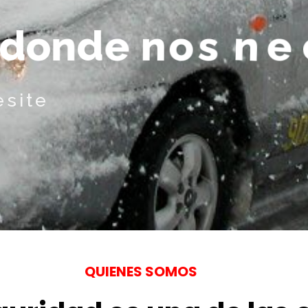
d
o
n
d
e
n
o
s
n
e
c
esite
QUIENES SOMOS