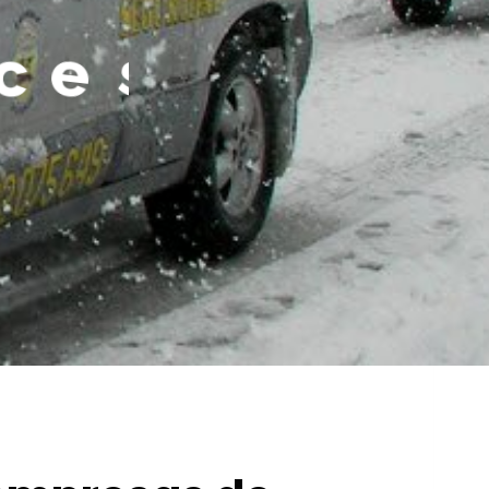
e
s
i
t
e