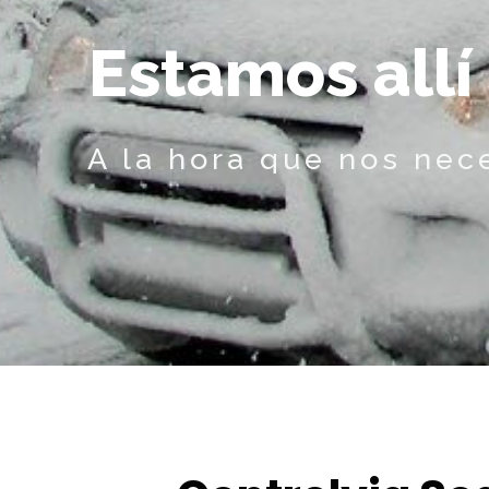
E
s
t
a
m
o
s
a
l
l
í
A la hora que nos nec