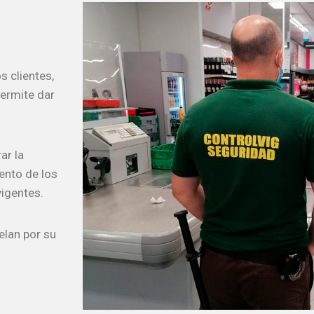
 clientes,
permite dar
ar la
ento de los
vigentes.
elan por su