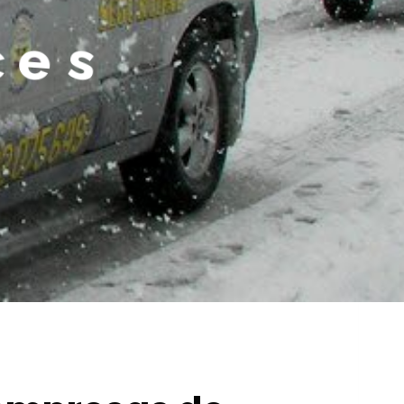
e
s
i
t
e