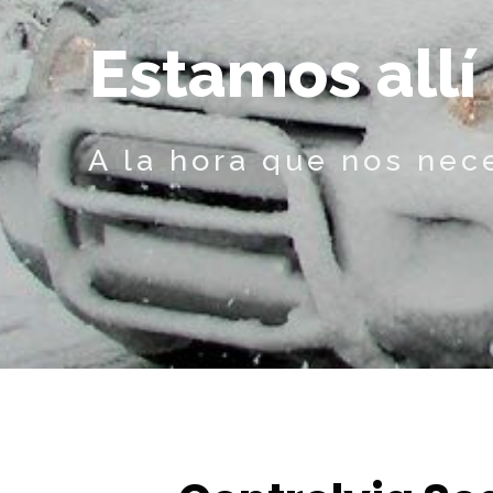
E
s
t
a
m
o
s
a
l
l
í
A la hora que nos nec