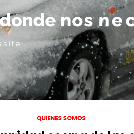
d
o
n
d
e
n
o
s
n
e
c
esite
QUIENES SOMOS