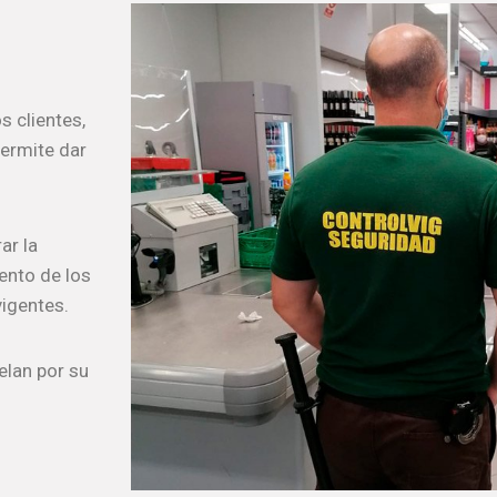
 clientes,
permite dar
ar la
ento de los
vigentes.
elan por su