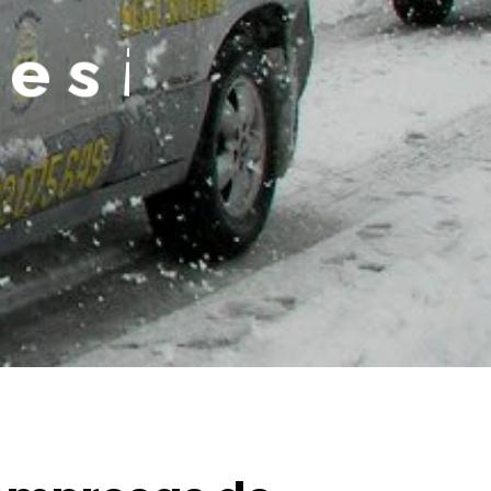
e
s
i
t
e