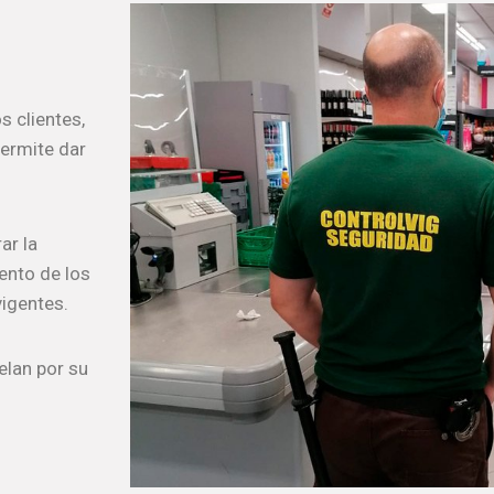
 clientes,
permite dar
ar la
ento de los
vigentes.
elan por su