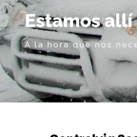
E
s
t
a
m
o
s
a
l
l
í
A la hora que nos nec