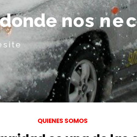
d
o
n
d
e
n
o
s
n
e
c
esite
QUIENES SOMOS