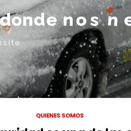
d
o
n
d
e
n
o
s
n
e
c
esite
QUIENES SOMOS