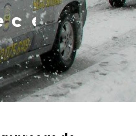
e
s
i
t
e