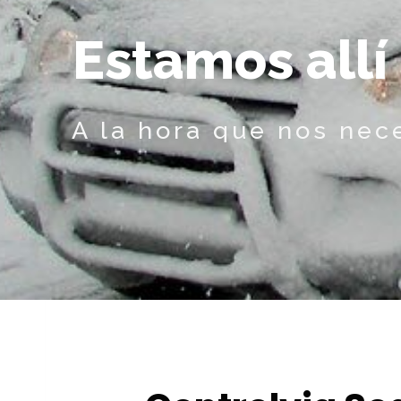
E
s
t
a
m
o
s
a
l
l
í
A la hora que nos nec