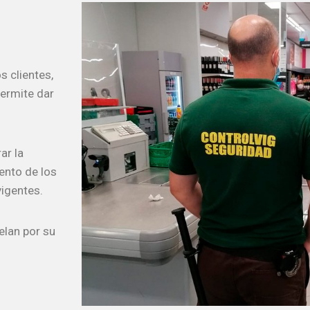
 clientes,
permite dar
ar la
ento de los
vigentes.
elan por su