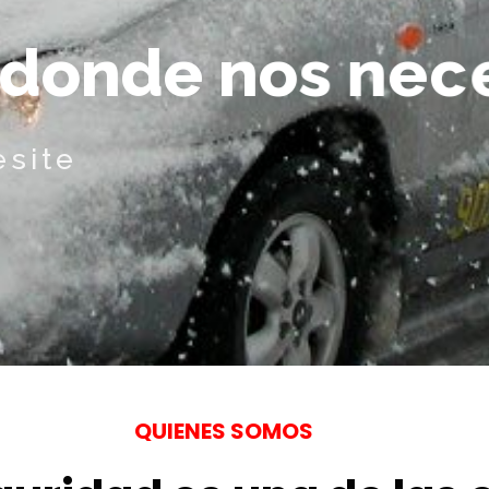
d
o
n
d
e
n
o
s
n
e
c
esite
QUIENES SOMOS