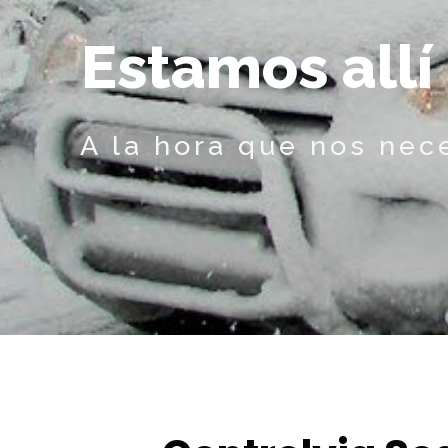
E
s
t
a
m
o
s
a
l
l
í
A la hora que nos nec