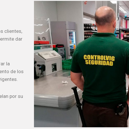
 clientes,
permite dar
ar la
ento de los
vigentes.
elan por su