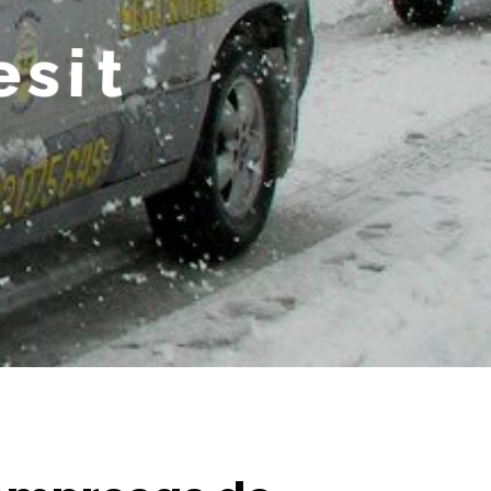
e
s
i
t
e