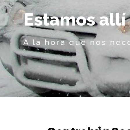
E
s
t
a
m
o
s
a
l
l
í
A la hora que nos nec