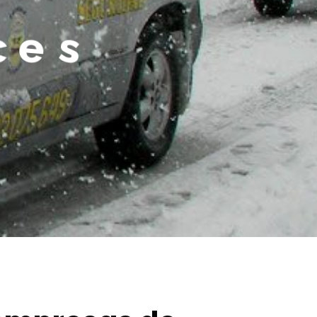
e
s
i
t
e