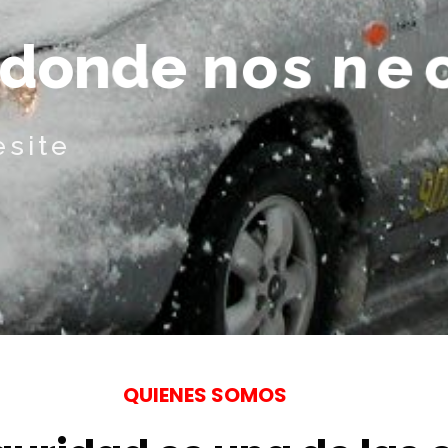
d
o
n
d
e
n
o
s
n
e
c
esite
QUIENES SOMOS