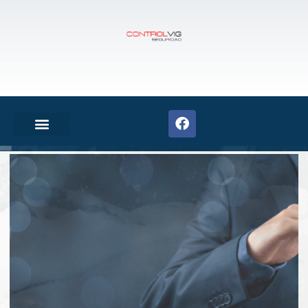
m
a
E
s
t
o