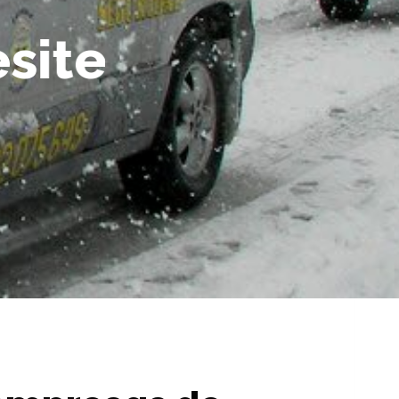
e
s
i
t
e