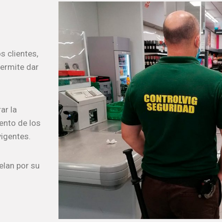
 clientes,
permite dar
ar la
ento de los
vigentes.
elan por su