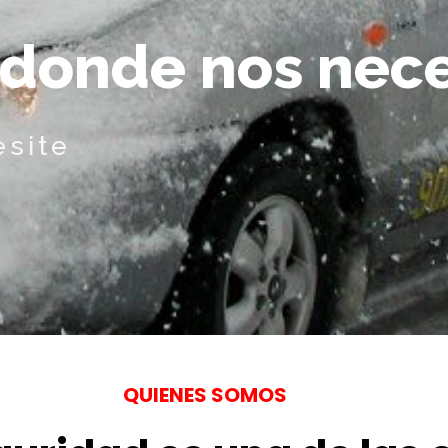
d
o
n
d
e
n
o
s
n
e
c
esite
QUIENES SOMOS