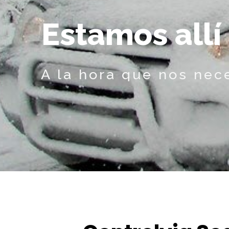
E
s
t
a
m
o
s
a
l
l
í
A la hora que nos nec