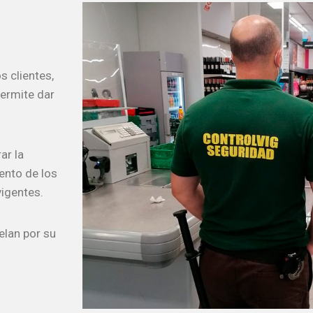
 clientes,
permite dar
ar la
ento de los
vigentes.
elan por su