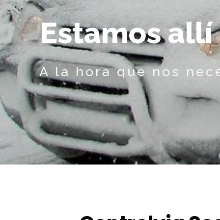
E
s
t
a
m
o
s
a
l
l
í
A la hora que nos nec