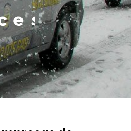
e
s
i
t
e