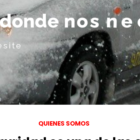
d
o
n
d
e
n
o
s
n
e
c
esite
QUIENES SOMOS